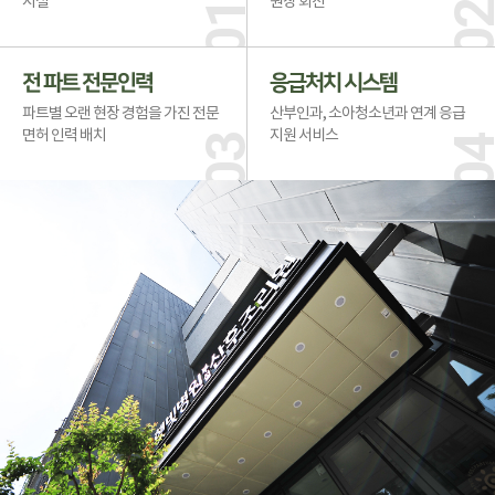
시설
원장 회진
01
0
전 파트 전문인력
응급처치 시스템
파트별 오랜 현장 경험을 가진 전문
산부인과, 소아청소년과 연계 응급
면허 인력 배치
지원 서비스
03
0