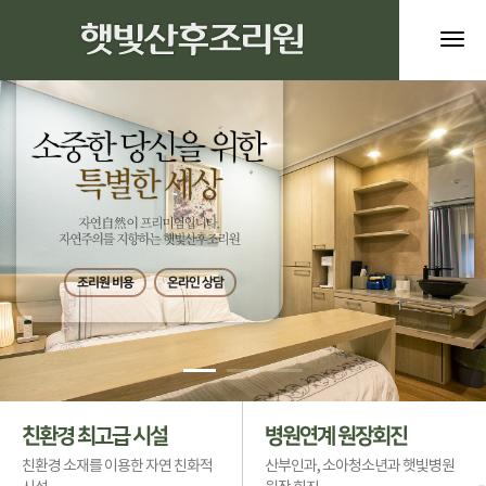
tog
nav
조리원 비용
온라인 상담
친환경 최고급 시설
병원연계 원장회진
친환경 소재를 이용한 자연 친화적
산부인과, 소아청소년과 햇빛병원