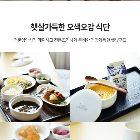
햇살가득한 오색오감 식단
전문영양사가 계획하고 전문조리사가 준비한 영양가득한 햇빛푸드
+
+
햇빛산후조리원
햇빛산후조리원
Hatvit Postpartum Care
Hatvit Postpartum Care
+
+