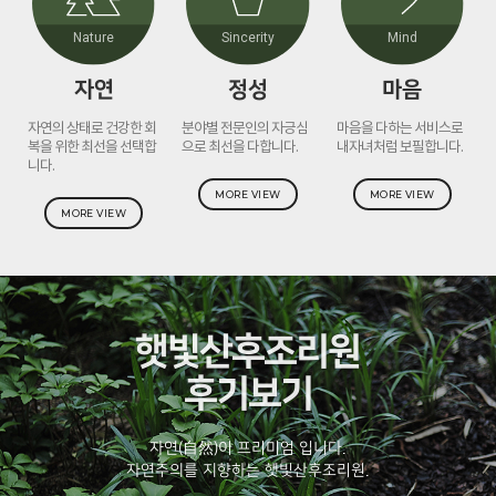
Nature
Sincerity
Mind
자연
정성
마음
자연의 상태로 건강한 회
분야별 전문인의 자긍심
마음을 다하는 서비스로
복을 위한 최선을 선택합
으로 최선을 다합니다.
내자녀처럼 보필합니다.
니다.
MORE VIEW
MORE VIEW
MORE VIEW
햇빛산후조리원
후기보기
자연(自然)이 프리미엄 입니다.
자연주의를 지향하는 햇빛산후조리원.